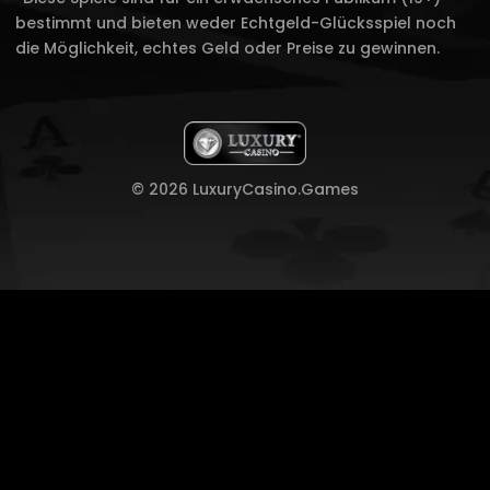
bestimmt und bieten weder Echtgeld-Glücksspiel noch
die Möglichkeit, echtes Geld oder Preise zu gewinnen.
© 2026 LuxuryCasino.Games