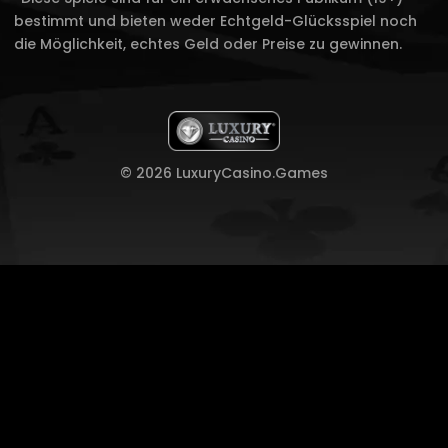
bestimmt und bieten weder Echtgeld-Glücksspiel noch
die Möglichkeit, echtes Geld oder Preise zu gewinnen.
© 2026 LuxuryCasino.Games